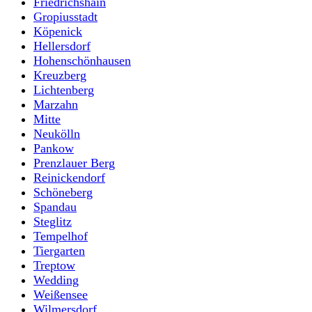
Friedrichshain
Gropiusstadt
Köpenick
Hellersdorf
Hohenschönhausen
Kreuzberg
Lichtenberg
Marzahn
Mitte
Neukölln
Pankow
Prenzlauer Berg
Reinickendorf
Schöneberg
Spandau
Steglitz
Tempelhof
Tiergarten
Treptow
Wedding
Weißensee
Wilmersdorf