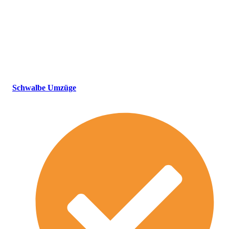
Büroumzüge Berlin – alles
perfekt im Griff
Haben Sie wirklich an alles gedacht? Büroumzüge Berlin sind
kompliziert, es ist wichtig, jeden Schritt gründlich zu planen.
Schwalbe Umzüge
hilft Ihnen dabei – und führt Ihren
Büroumzug Berlin durch.