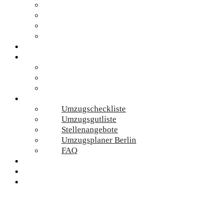
Renovierung
Sondermüll-Entsorgung
Umzugskartons
Wohnungsauflösung
Standorte
Preise
Umzugskosten
Umzugsmaterial
Umzugsrechner
Online-Services
Umzugscheckliste
Umzugsgutliste
Stellenangebote
Umzugsplaner Berlin
FAQ
Umzug Planen