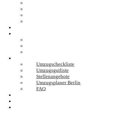
Renovierung
Sondermüll-Entsorgung
Umzugskartons
Wohnungsauflösung
Standorte
Preise
Umzugskosten
Umzugsmaterial
Umzugsrechner
Online-Services
Umzugscheckliste
Umzugsgutliste
Stellenangebote
Umzugsplaner Berlin
FAQ
Umzug Planen