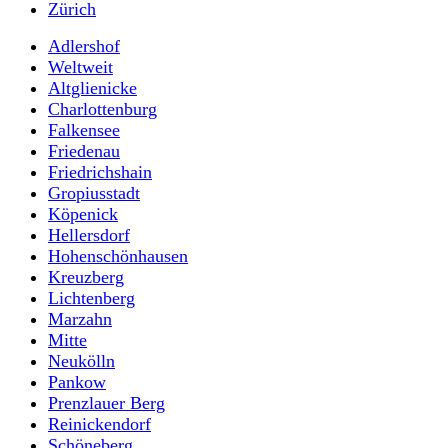
Zürich
Adlershof
Weltweit
Altglienicke
Charlottenburg
Falkensee
Friedenau
Friedrichshain
Gropiusstadt
Köpenick
Hellersdorf
Hohenschönhausen
Kreuzberg
Lichtenberg
Marzahn
Mitte
Neukölln
Pankow
Prenzlauer Berg
Reinickendorf
Schöneberg