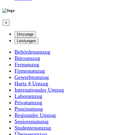
×
Umzuege
Leistungen
Behördenumzug
Büroumzug
Fernumzug
Firmenumzug
Gewerbeumzug
Hartz 4 Umzug
Internationaler Umzug
Laborumzug
Privatumzug
Praxisumzug
Regionaler Umzug
Seniorenumzug
Studentenumzug
Überseeumzug