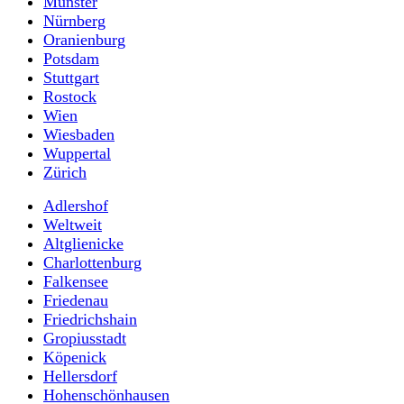
Münster
Nürnberg
Oranienburg
Potsdam
Stuttgart
Rostock
Wien
Wiesbaden
Wuppertal
Zürich
Adlershof
Weltweit
Altglienicke
Charlottenburg
Falkensee
Friedenau
Friedrichshain
Gropiusstadt
Köpenick
Hellersdorf
Hohenschönhausen