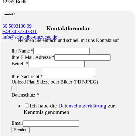
12555 Berlin
Kontakt
30 5093130 09
Kontaktformular
+49 30 37303331
info@schwalbe-umzuege.de
Nehmen Sie einfach und schnell mit uns Kontakt auf
Ihr Name
*
Ihre E-Mail-Adresse
*
Betreff
*
Ihre Nachricht
*
Upload Plan,Skizze oder Bilder (PDF/JPEG)
Datenschutz
*
Ich habe die
Datenschutzerklärung
zur
Kenntnis genommen
Email
Senden