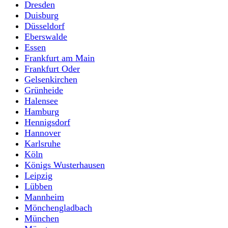
Dresden
Duisburg
Düsseldorf
Eberswalde
Essen
Frankfurt am Main
Frankfurt Oder
Gelsenkirchen
Grünheide
Halensee
Hamburg
Hennigsdorf
Hannover
Karlsruhe
Köln
Königs Wusterhausen
Leipzig
Lübben
Mannheim
Mönchengladbach
München